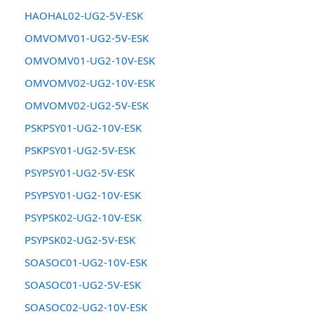
HAOHAL02-UG2-5V-ESK
OMVOMV01-UG2-5V-ESK
OMVOMV01-UG2-10V-ESK
OMVOMV02-UG2-10V-ESK
OMVOMV02-UG2-5V-ESK
PSKPSY01-UG2-10V-ESK
PSKPSY01-UG2-5V-ESK
PSYPSY01-UG2-5V-ESK
PSYPSY01-UG2-10V-ESK
PSYPSK02-UG2-10V-ESK
PSYPSK02-UG2-5V-ESK
SOASOC01-UG2-10V-ESK
SOASOC01-UG2-5V-ESK
SOASOC02-UG2-10V-ESK