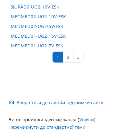
SJURÄD0-UG2-10V-ESK
MEDMED02-UG2-10V-ESK
MEDMED02-UG2-5V-ESK
MEDMED01-UG2-15V-ESK
MEDMED01-UG2-7V-ESK
Сторінка 1
Сторінка 2
Наступна сторінка
1
2
»
Зверніться до служби підтримки сайту
Ви не пройшли ідентифікацію (
Увійти
)
Перемикнути до стандартної теми