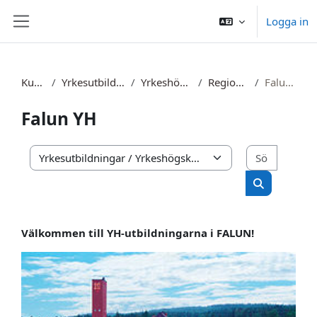
Gå direkt till huvudinnehåll
Logga in
Sidopanel
Kurser
Yrkesutbildningar
Yrkeshögskola
Region mitt
Falun YH
Falun YH
Sök kurs
Kurskategorier
Sök kurser
Välkommen till YH-utbildningarna i FALUN!