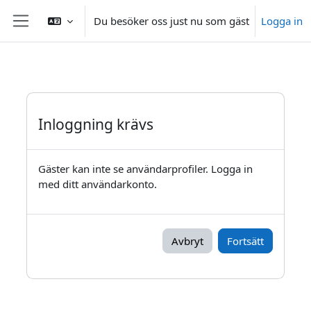
Gå direkt till huvudinnehåll
Du besöker oss just nu som gäst
Logga in
Sidopanel
Inloggning krävs
Gäster kan inte se användarprofiler. Logga in
med ditt användarkonto.
Avbryt
Fortsätt