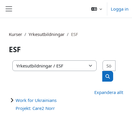
Gå direkt till huvudinnehåll
Logga in
Sidopanel
Kurser
Yrkesutbildningar
ESF
ESF
Sök kurs
Kurskategorier
Sök kurser
Expandera allt
Work for Ukrainians
Projekt: Care2 Norr