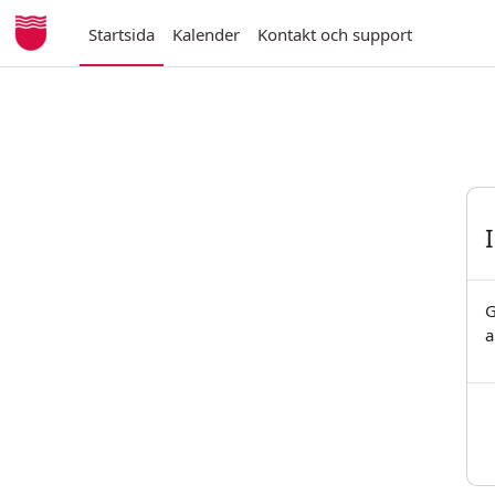
Gå direkt till huvudinnehåll
Startsida
Kalender
Kontakt och support
G
a