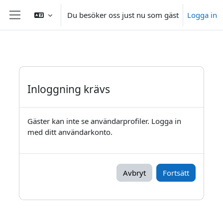
Gå direkt till huvudinnehåll
Du besöker oss just nu som gäst
Logga in
Sidopanel
Inloggning krävs
Gäster kan inte se användarprofiler. Logga in
med ditt användarkonto.
Avbryt
Fortsätt