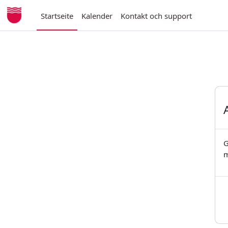
Zum Hauptinhalt
Startseite
Kalender
Kontakt och support
G
m