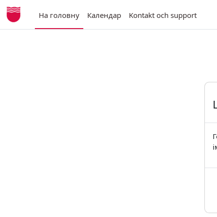
Перейти до головного вмісту
На головну
Календар
Kontakt och support
Г
і