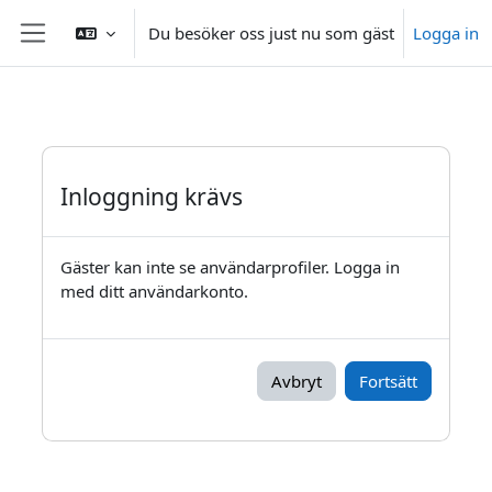
Gå direkt till huvudinnehåll
Du besöker oss just nu som gäst
Logga in
Sidopanel
Inloggning krävs
Gäster kan inte se användarprofiler. Logga in
med ditt användarkonto.
Avbryt
Fortsätt