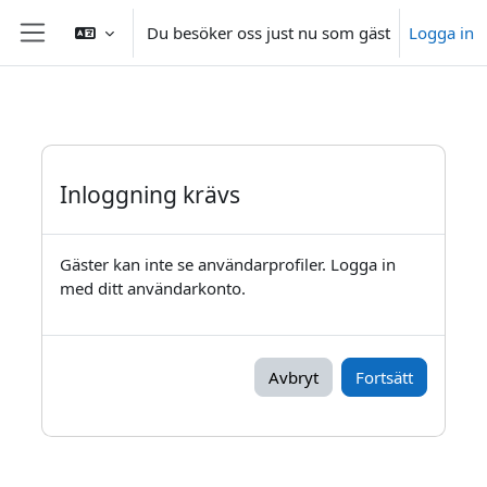
Gå direkt till huvudinnehåll
Du besöker oss just nu som gäst
Logga in
Sidopanel
Inloggning krävs
Gäster kan inte se användarprofiler. Logga in
med ditt användarkonto.
Avbryt
Fortsätt