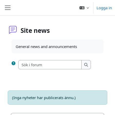
Gå direkt till huvudinnehåll
Logga in
Sidopanel
Site news
Slutförandvillkor
General news and announcements
Sök i forum
Sök i forum
(Inga nyheter har publicerats ännu.)