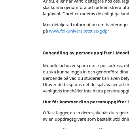
Är du, eller har varit, deltagare hos oss, la
ska kunna genomföra och administrera utbi
lag/avtal. Därefter raderas de enligt gälland
Mer detaljerad information om hanteringen 
på
www.folkuniversitetet.se/gdpr.
Behandling av personuppgifter i Mood
Moodle behöver spara din e-postadress, dit
du ska kunna logga in och genomföra dina 
Beroende på vad du studerar kan även bet
Utöver detta sparas det du själv väljer att 
vanligtvis innehåller inte detta personuppgi
Hur får kommer dina personuppgifter i
Oftast lägger du in dem själv när du registr
av en uppdragsgivare som beställt utbildni