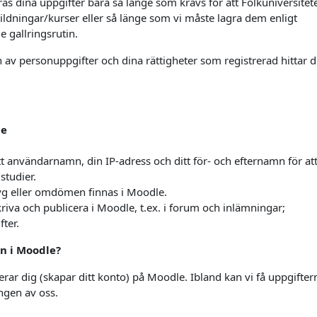
gras dina uppgifter bara så länge som krävs för att Folkuniversitet
ldningar/kurser eller så länge som vi måste lagra dem enligt
e gallringsrutin.
av personuppgifter och dina rättigheter som registrerad hittar 
le
t användarnamn, din IP-adress och ditt för- och efternamn för at
studier.
yg eller omdömen finnas i Moodle.
skriva och publicera i Moodle, t.ex. i forum och inlämningar;
fter.
n i Moodle?
erar dig (skapar ditt konto) på Moodle. Ibland kan vi få uppgifter
ngen av oss.