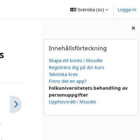
Svenska ‎(sv)‎
Logga in
Block
Hoppa över Innehållsförteckning
Innehållsförteckning
s
Skapa ett konto i Moodle
Registrera dig på din kurs
Tekniska krav
Finns det en app?
Folkuniversitetets behandling av
personuppgifter
Upphovsrätt i Moodle
,