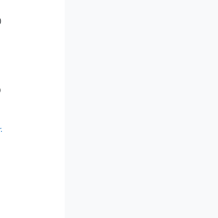
)
)
.