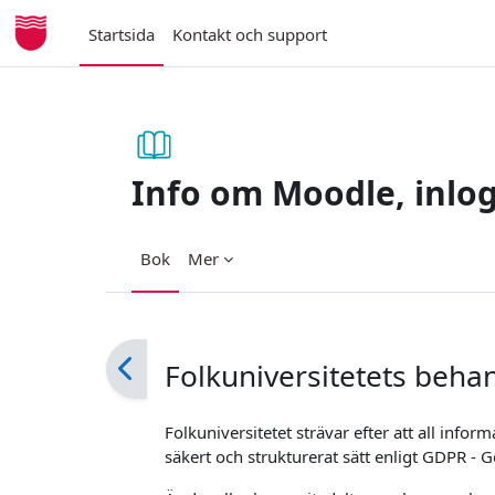
Gå direkt till huvudinnehåll
Startsida
Kontakt och support
Info om Moodle, inlog
Bok
Mer
Slutförandvillkor
Folkuniversitetets beha
Folkuniversitetet strävar efter att all info
säkert och strukturerat sätt enligt GDPR - 