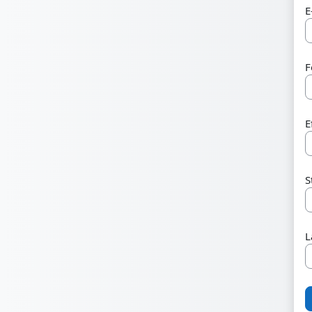
E
F
E
S
L