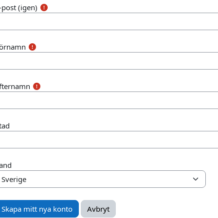
-post (igen)
örnamn
fternamn
tad
and