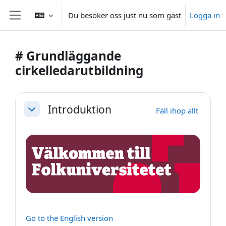
Gå direkt till huvudinnehåll
Du besöker oss just nu som gäst
Logga in
Sidopanel
# Grundläggande
cirkelledarutbildning
Avsnittsöversikt
Introduktion
Fäll ihop allt
Fäll ihop
Go to the English version