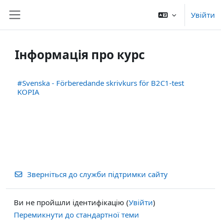
Перейти до головного вмісту
Увійти
Бокова панель
Інформація про курс
#Svenska - Förberedande skrivkurs för B2C1-test
KOPIA
Зверніться до служби підтримки сайту
Ви не пройшли ідентифікацію (
Увійти
)
Перемикнути до стандартної теми