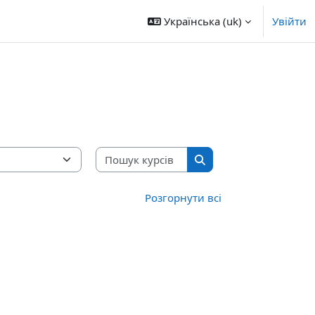
Українська ‎(uk)‎
Увійти
Пошук курсів
Пошук курсів
Розгорнути всі