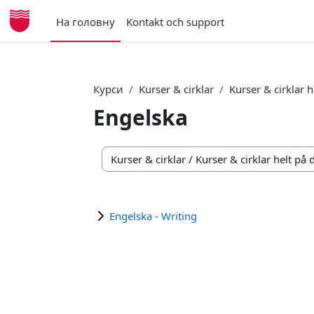
Перейти до головного вмісту
На головну
Kontakt och support
Курси
Kurser & cirklar
Kurser & cirklar h
Engelska
Категорії курсів
Engelska - Writing