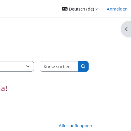
Deutsch ‎(de)‎
Anmelden
Blo
Kurse suchen
Kurse suchen
na
!
Alles aufklappen