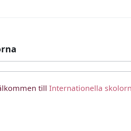
orna
älkommen till
Internationella skolor