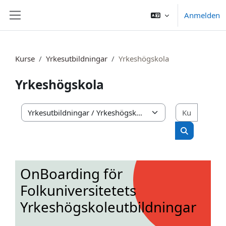
Zum Hauptinhalt
Anmelden
Website-Übersicht
Kurse
Yrkesutbildningar
Yrkeshögskola
Yrkeshögskola
Kurse s
Kursbereiche
Kurse such
OnBoarding för
Folkuniversitetets
Yrkeshögskoleutbildningar