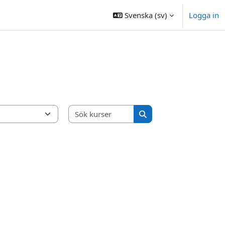
Svenska ‎(sv)‎
Logga in
Sök kurser
Sök kurser