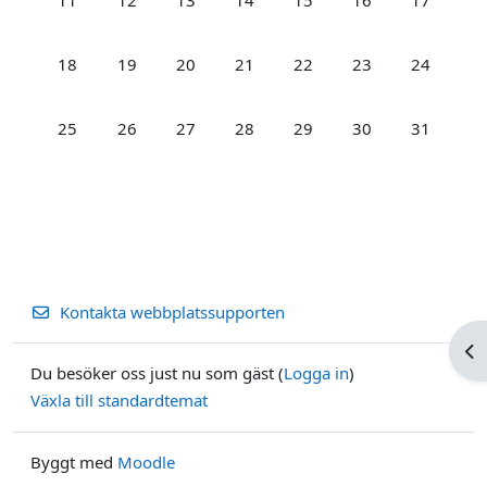
Inga händelser, måndag, 18 maj
Inga händelser, tisdag, 19 maj
Inga händelser, onsdag, 20 maj
Inga händelser, torsdag, 21 maj
Inga händelser, fredag, 22
Inga händelser, lö
Inga hände
18
19
20
21
22
23
24
Inga händelser, måndag, 25 maj
Inga händelser, tisdag, 26 maj
Inga händelser, onsdag, 27 maj
Inga händelser, torsdag, 28 maj
Inga händelser, fredag, 29
Inga händelser, lö
Inga hände
25
26
27
28
29
30
31
Kontakta webbplatssupporten
Öp
Du besöker oss just nu som gäst (
Logga in
)
Växla till standardtemat
Byggt med
Moodle