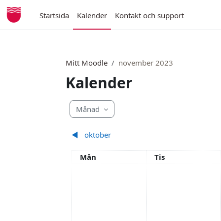
Gå direkt till huvudinnehåll
Startsida
Kalender
Kontakt och support
Mitt Moodle
november 2023
Kalender
Månad
◀︎
oktober
Måndag
Tisdag
Mån
Tis