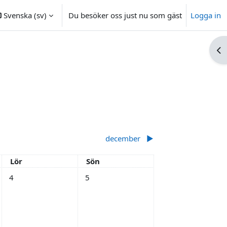
Svenska ‎(sv)‎
Du besöker oss just nu som gäst
Logga in
Öp
december
▶︎
Lördag
Söndag
Lör
Sön
dag, 3 november
Inga händelser, lördag, 4 november
Inga händelser, söndag, 5 november
4
5