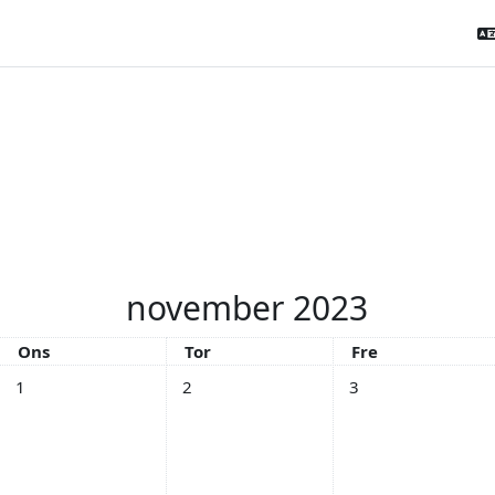
november 2023
Onsdag
Torsdag
Fredag
Ons
Tor
Fre
Inga händelser, onsdag, 1 november
Inga händelser, torsdag, 2 november
Inga händelser, fre
1
2
3